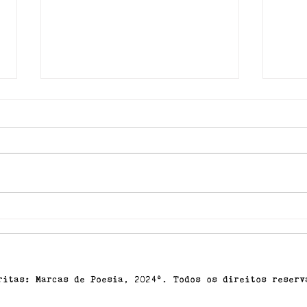
L.E.
C.A.S.U.L.O
critas: Marcas de Poesia, 2024©. Todos os direitos reserva