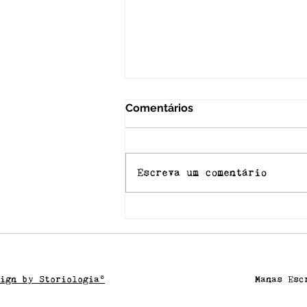
Comentários
J.A.N.E.L.A
Escreva um comentário
sign by Storiologia®
​Manas Es