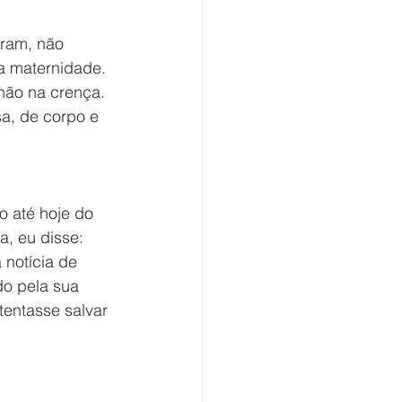
ram, não 
a maternidade. 
não na crença. 
sa, de corpo e 
o até hoje do 
, eu disse: 
notícia de 
o pela sua 
entasse salvar 