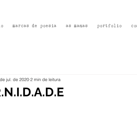
io
marcas de poesia
as manas
portfolio
co
de jul. de 2020
2 min de leitura
.N.I.D.A.D.E