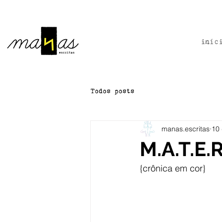
iníc
Todos posts
manas.escritas
10 
M.A.T.E.R
{crônica em cor}