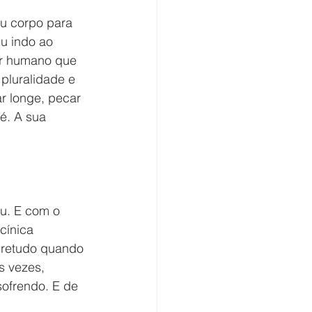
u corpo para 
u indo ao 
r humano que 
luralidade e 
ar longe, pecar 
é. A sua 
u. E com o 
cínica 
bretudo quando 
 vezes, 
ofrendo. E de 