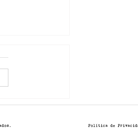
N.T.E
dos.​
Política de Privacid