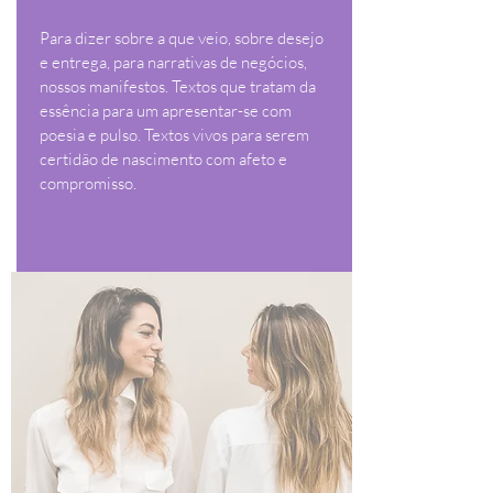
Para dizer sobre a que veio, sobre desejo
e entrega, para narrativas de negócios,
nossos manifestos. Textos que tratam da
essência para um apresentar-se com
poesia e pulso. Textos vivos para serem
certidão de nascimento com afeto e
compromisso.