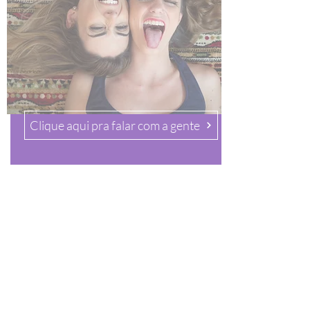
Clique aqui pra falar com a gente
CONTEÚDO
De sopa de letrinhas o feed está cheio.
Para incorporar e chacoalhar, conteúdo
relevante é o que tem alma, cara e