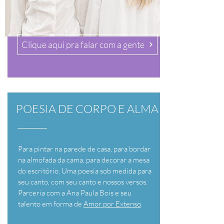
Clique aqui pra falar com a gente
POESIA DE CORPO E ALMA
Para pintar na parede de casa, para bordar
na almofada da cama, para decorar a mesa
do escritório. Uma poesia sob medida para
seu canto, com seu canto e nossos versos.
Parceria com a Ana Paula Bois e seu
talento em forma de
Amor por Extenso
.