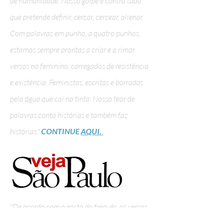
de humanidade. Nosso golpe é contra tudo
que pretende definir, cercar, cercear, alienar.
Com palavras em punho, a quatro punhos,
estamos sempre prontas a criar e a rimar
versos no feminino, carregados de resistência
e existência. Feministas, escritas e borradas
pela água que cai na tinta. Nosso tear de
palavras conta histórias e também faz
histórias."
CONTINUE
AQUI.
"De acordo com o gosto do freguês, os versos